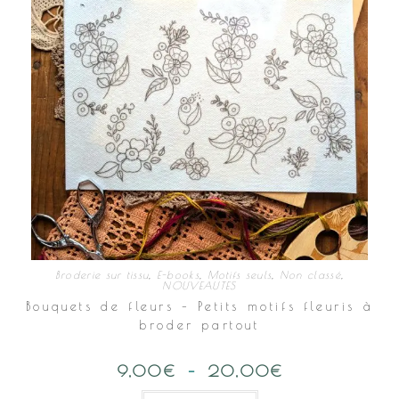
du
produit
Broderie sur tissu
,
E-books
,
Motifs seuls
,
Non classé
,
NOUVEAUTES
Bouquets de fleurs – Petits motifs fleuris à
broder partout
9,00
€
–
20,00
€
Plage
de
prix :
Ce