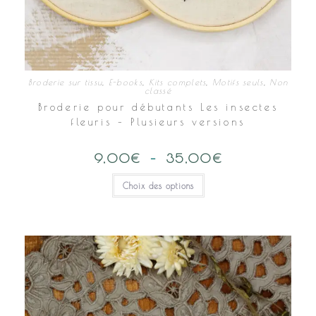
Broderie sur tissu
,
E-books
,
Kits complets
,
Motifs seuls
,
Non
classé
Broderie pour débutants Les insectes
fleuris – Plusieurs versions
9,00
€
–
35,00
€
Plage
de
prix :
Ce
Choix des options
9,00€
produit
à
a
35,00€
plusieurs
variations.
Les
options
peuvent
être
choisies
sur
la
page
du
produit