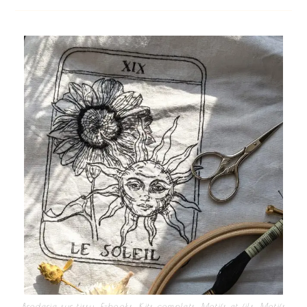
Broderie sur tissu
,
E-books
,
Kits complets
,
Motifs et fils
,
Motifs