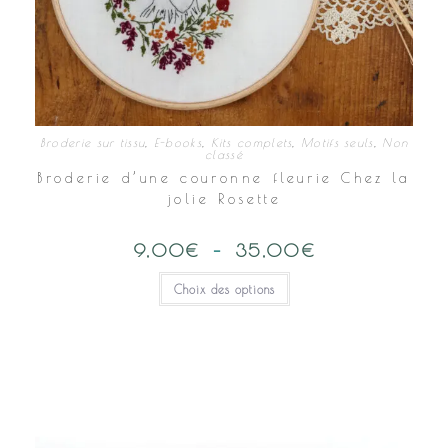
Broderie sur tissu
,
E-books
,
Kits complets
,
Motifs seuls
,
Non
classé
Broderie d’une couronne fleurie Chez la
jolie Rosette
9,00
€
–
35,00
€
Plage
de
prix :
Ce
Choix des options
9,00€
produit
à
a
35,00€
plusieurs
variations.
Les
options
peuvent
être
choisies
sur
la
page