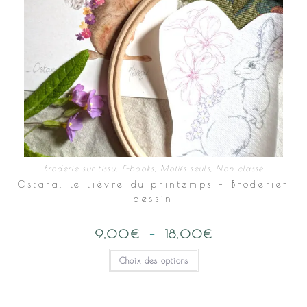
Broderie sur tissu
,
E-books
,
Motifs seuls
,
Non classé
Ostara, le lièvre du printemps – Broderie-
dessin
9,00
€
–
18,00
€
Plage
de
prix :
Ce
Choix des options
9,00€
produit
à
a
18,00€
plusieurs
variations.
Les