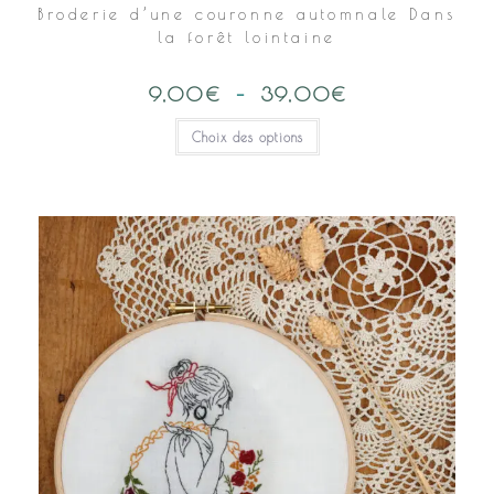
Broderie d’une couronne automnale Dans
la forêt lointaine
9,00
€
–
39,00
€
Plage
de
prix :
Ce
Choix des options
9,00€
produit
à
a
39,00€
plusieurs
variations.
Les
options
peuvent
être
choisies
sur
la
page
du
produit