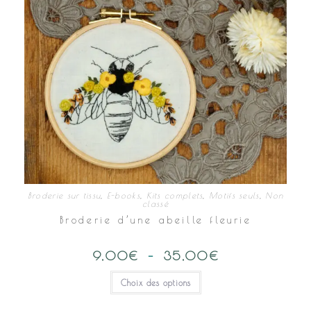
Broderie sur tissu
,
E-books
,
Kits complets
,
Motifs seuls
,
Non
classé
Broderie d’une abeille fleurie
9,00
€
–
35,00
€
Plage
de
prix :
Ce
Choix des options
9,00€
produit
à
a
35,00€
plusieurs