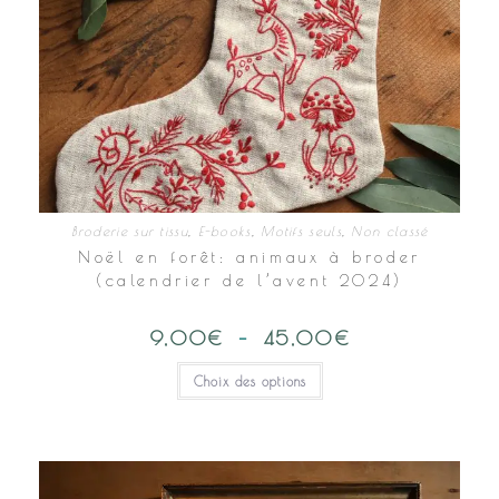
Broderie sur tissu
,
E-books
,
Motifs seuls
,
Non classé
Noël en forêt: animaux à broder
(calendrier de l’avent 2024)
9,00
€
–
45,00
€
Plage
de
prix :
Ce
Choix des options
9,00€
produit
à
a
45,00€
plusieurs
variations.
Les
options
peuvent
être