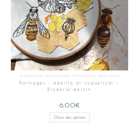
Broderie sur tissu
,
E-books
,
Motifs seuls
,
Non classé
Butinages : abeille et coquelicot –
Broderie-dessin
6,00
€
Ce
Choix des options
produit
a
plusieurs
variations.
Les