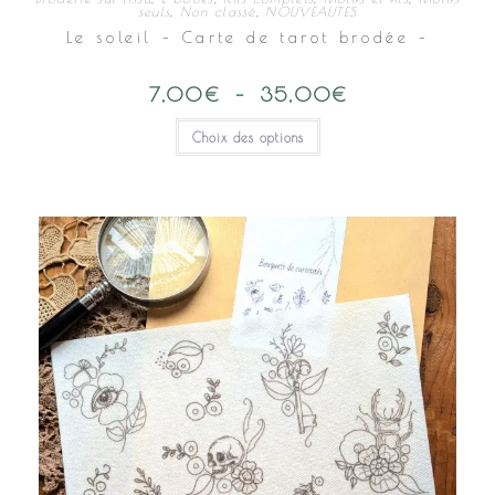
seuls
,
Non classé
,
NOUVEAUTES
Le soleil – Carte de tarot brodée –
7,00
€
–
35,00
€
Plage
de
prix :
Ce
Choix des options
7,00€
produit
à
a
35,00€
plusieurs
variations.
Les
options
peuvent
être
choisies
sur
la
page
du
produit