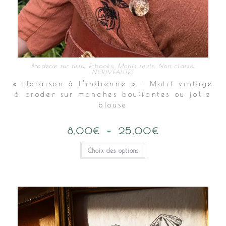
Broderie sur tissu
,
E-books
,
Motifs seuls
,
Non classé
,
NOUVEAUTES
« Floraison à l’indienne » – Motif vintage
à broder sur manches bouffantes ou jolie
blouse
8,00
€
–
25,00
€
Plage
de
prix :
Ce
Choix des options
8,00€
produit
à
a
25,00€
plusieurs
variations.
Les
options
peuvent
être
choisies
sur
la