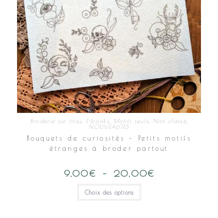
Broderie sur tissu
,
E-books
,
Motifs seuls
,
Non classé
,
NOUVEAUTES
Bouquets de curiosités – Petits motifs
étranges à broder partout
9,00
€
–
20,00
€
Plage
de
prix :
Ce
Choix des options
9,00€
produit
à
a
20,00€
plusieurs
variations.