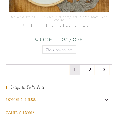
Broderie sur tissu
,
E-books
,
Kits complets
,
Motifs seuls
,
Non
classé
Broderie d’une abeille fleurie
9,00
€
–
35,00
€
Plage
de
prix :
Ce
Choix des options
9,00€
produit
à
a
35,00€
plusieurs
variations.
Les
options
1
2
peuvent
être
choisies
sur
Catégories De Produits
la
page
du
produit
BRODERIE SUR TISSU
CARTES À BRODER