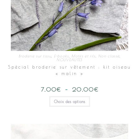
Broderie sur tissu
,
E-books
,
Motifs et fils
,
Non classé
,
NOUVEAUTES
Spécial broderie sur vêtement : kit oiseau
« malin »
7,00
€
–
20,00
€
Plage
de
prix :
Ce
Choix des options
7,00€
produit
à
a
20,00€
plusieurs
variations.
Les
options
peuvent
être
choisies