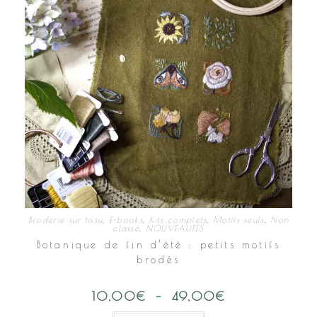
page
du
produit
Broderie sur tissu
,
E-books
,
Kits complets
,
Motifs seuls
,
Non
classé
,
NOUVEAUTES
Botanique de fin d’été : petits motifs
brodés
10,00
€
–
49,00
€
Plage
de
prix :
Ce