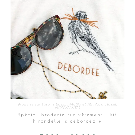
sur
la
page
du
produit
Broderie sur tissu
,
E-books
,
Motifs et fils
,
Non classé
,
NOUVEAUTES
Spécial broderie sur vêtement : kit
hirondelle « débordée »