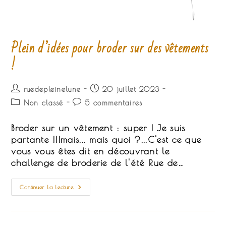
Plein d’idées pour broder sur des vêtements
!
Auteur/autrice
Publication
ruedepleinelune
20 juillet 2023
de
publiée :
Post
Commentaires
Non classé
5 commentaires
la
category:
de
publication :
la
Broder sur un vêtement : super ! Je suis
publication :
partante !!!mais... mais quoi ?...C'est ce que
vous vous êtes dit en découvrant le
challenge de broderie de l'été Rue de…
Plein
Continuer La Lecture
D’idées
Pour
Broder
Sur
Des