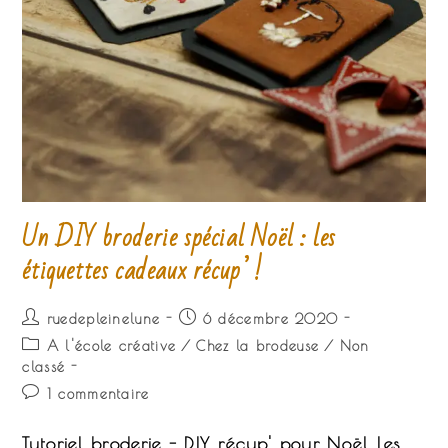
Un DIY broderie spécial Noël : les
étiquettes cadeaux récup’ !
Auteur/autrice
Publication
ruedepleinelune
6 décembre 2020
de
publiée :
Post
A l'école créative
/
Chez la brodeuse
/
Non
la
category:
classé
publication :
Commentaires
1 commentaire
de
la
Tutoriel broderie - DIY récup' pour Noël Les