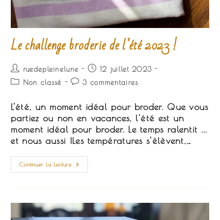
Le challenge broderie de l’été 2023 !
Auteur/autrice
Publication
ruedepleinelune
12 juillet 2023
de
publiée :
Post
Commentaires
Non classé
3 commentaires
la
category:
de
publication :
la
L'été, un moment idéal pour broder. Que vous
publication :
partiez ou non en vacances, l'été est un
moment idéal pour broder. Le temps ralentit ...
et nous aussi !Les températures s'élèvent,…
Le
Continuer La Lecture
Challenge
Broderie
De
L’été
2023
!