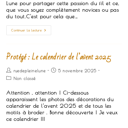
publication :
Lune pour partager cette passion du fil et ce,
que vous soyez complètement novices ou pas
du tout.C'est pour cela que…
Tout
Continuer La Lecture
Savoir
Sur
Les
Kits
De
Protégé : Le calendrier de l’avent 2025
Broderie
Rue
De
Pleine
Auteur/autrice
Lune
Publication
ruedepleinelune
5 novembre 2025
de
publiée :
Post
Non classé
la
category:
publication :
Attention , attention ! Ci-dessous
apparaissent les photos des décorations du
calendrier de l'avent 2025 et de tous les
motifs à broder . Bonne découverte ! Je veux
ce calendrier !!!