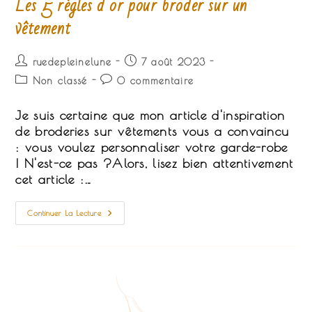
Les 5 règles d’or pour broder sur un
vêtement
Auteur/autrice
Publication
ruedepleinelune
7 août 2023
de
publiée :
Post
Commentaires
Non classé
0 commentaire
la
category:
de
publication :
la
Je suis certaine que mon article d'inspiration
publication :
de broderies sur vêtements vous a convaincu
: vous voulez personnaliser votre garde-robe
! N'est-ce pas ?Alors, lisez bien attentivement
cet article :…
Les
Continuer La Lecture
5
Règles
D’or
Pour
Broder
Sur
Un
Vêtement