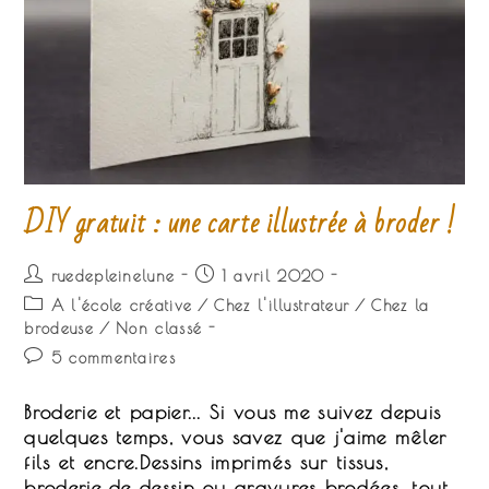
DIY gratuit : une carte illustrée à broder !
Auteur/autrice
Publication
ruedepleinelune
1 avril 2020
de
publiée :
Post
A l'école créative
/
Chez l'illustrateur
/
Chez la
la
category:
brodeuse
/
Non classé
publication :
Commentaires
5 commentaires
de
la
Broderie et papier... Si vous me suivez depuis
publication :
quelques temps, vous savez que j'aime mêler
fils et encre.Dessins imprimés sur tissus,
broderie de dessin ou gravures brodées, tout