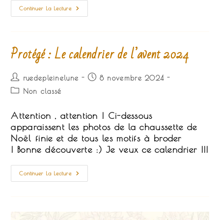
Protégé :
Continuer La Lecture
Le
Calendrier
De
L’avent
2025
Protégé : Le calendrier de l’avent 2024
Auteur/autrice
Publication
ruedepleinelune
8 novembre 2024
de
publiée :
Post
Non classé
la
category:
publication :
Attention , attention ! Ci-dessous
apparaissent les photos de la chaussette de
Noël finie et de tous les motifs à broder
! Bonne découverte :) Je veux ce calendrier !!!
Protégé :
Continuer La Lecture
Le
Calendrier
De
L’avent
2024