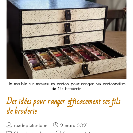
Un meuble sur mesure en carton pour ranger ses cartonnettes
de fils broderie
Des idées pour ranger efficacement ses fils
de broderie
Auteur/autrice
Publication
ruedepleinelune
2 mars 2021
de
publiée :
Post
Commentaires