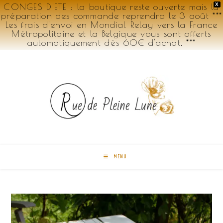
CONGES D'ETE : la boutique reste ouverte mais la
X
préparation des commande reprendra le 3 août ***
Les frais d'envoi en Mondial Relay vers la France
Métropolitaine et la Belgique vous sont offerts
automatiquement dès 60€ d'achat. ***
Skip
to
content
MENU