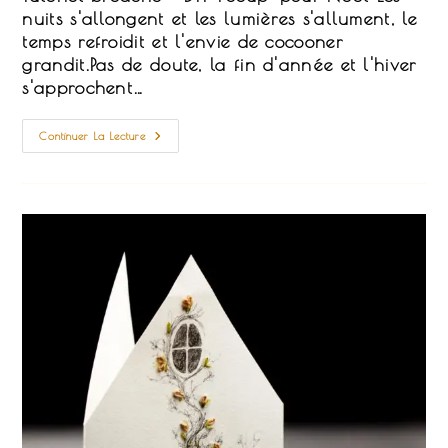
publication :
nuits s'allongent et les lumières s'allument, le
temps refroidit et l'envie de cocooner
grandit.Pas de doute, la fin d'année et l'hiver
s'approchent…
Un
Continuer La Lecture
DIY
Broderie
Spécial
Noël
:
Les
Étiquettes
Cadeaux
Récup’
!