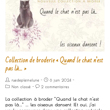
Collection de broderie « Quand le chat n’est
pas là… »
Auteur/autrice
Publication
ruedepleinelune
6 juin 2024
de
publiée :
Post
Commentaires
Non classé
2 commentaires
la
category:
de
publication :
la
La collection à broder "Quand le chat n'est
publication :
pas là..." ... les oiseaux dansent !Et oui, j'ai