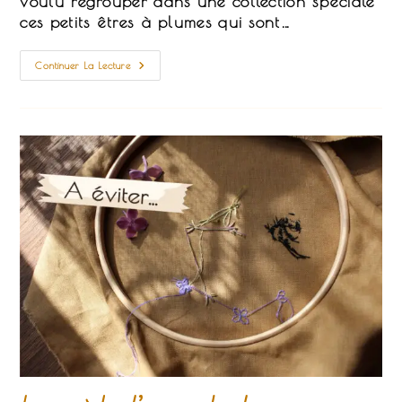
voulu regrouper dans une collection spéciale
ces petits êtres à plumes qui sont…
Collection
Continuer La Lecture
De
Broderie
« Quand
Le
Chat
N’est
Pas
Là… »