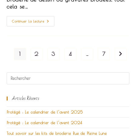
cela se…
DIY
Continuer La Lecture
Gratuit
:
Une
Carte
Illustrée
À
Broder
1
2
3
4
…
7
Aller à
!
Articles Récents
Protégé : Le calendrier de l’avent 2025
Protégé : Le calendrier de l’avent 2024
Tout savoir sur les kits de broderie Rue de Pleine Lune