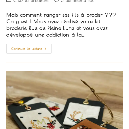
Chez la brodeuse
3 commentaires
la
category:
de
publication :
la
Mais comment ranger ses fils à broder ???
publication :
Ca y est ! Vous avez réalisé votre kit
broderie Rue de Pleine Lune et vous avez
développé une addiction à la…
Des
Continuer La Lecture
Idées
Pour
Ranger
Efficacement
Ses
Fils
De
Broderie