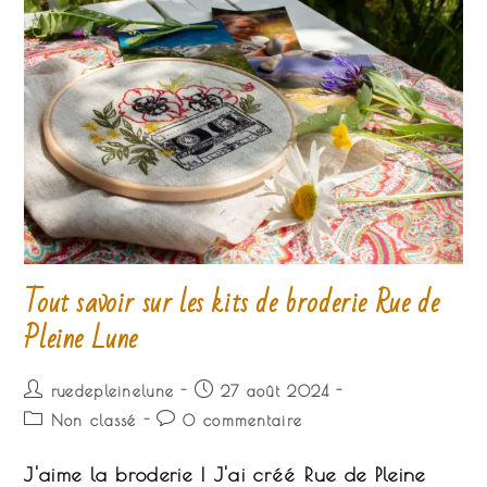
Tout savoir sur les kits de broderie Rue de
Pleine Lune
Auteur/autrice
Publication
ruedepleinelune
27 août 2024
de
publiée :
Post
Commentaires
Non classé
0 commentaire
la
category:
de
publication :
la
J'aime la broderie ! J'ai créé Rue de Pleine