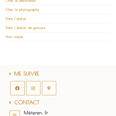
Chez le décorateur
Chez le photographe
Dans l'atelier
Dans l'atelier de gravure
Non classé
ME SUIVRE
S’ouvre
S’ouvre
S’ouvre
CONTACT
dans
dans
dans
un
un
un
Méteren, Fr
nouvel
nouvel
nouvel