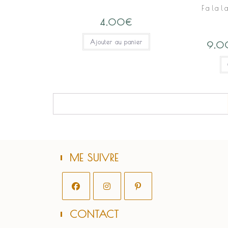
Falal
4,00
€
Ajouter au panier
9,0
ME SUIVRE
S’ouvre
S’ouvre
S’ouvre
CONTACT
dans
dans
dans