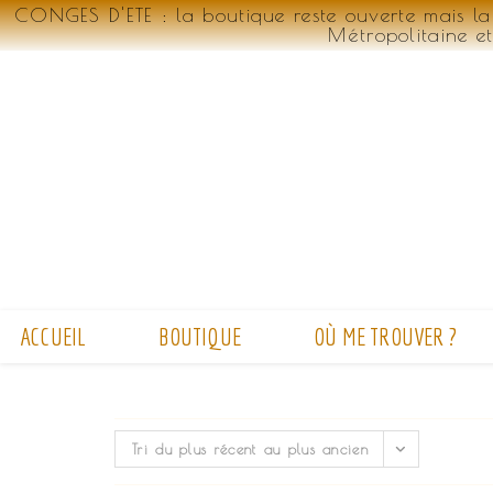
CONGES D'ETE : la boutique reste ouverte mais la
Métropolitaine e
Skip
to
content
ACCUEIL
BOUTIQUE
OÙ ME TROUVER ?
Tri du plus récent au plus ancien