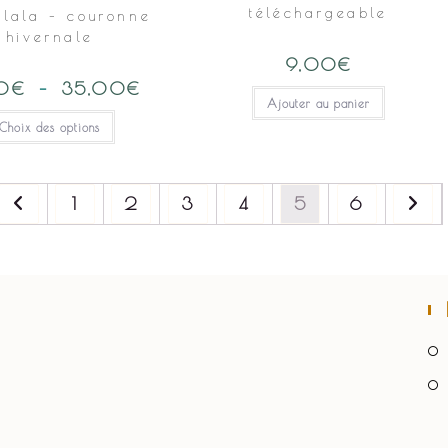
téléchargeable
alala – couronne
hivernale
9,00
€
0
€
–
35,00
€
Plage
de
Ajouter au panier
prix :
Ce
Choix des options
9,00€
produit
à
a
35,00€
plusieurs
variations.
Les
options
1
2
3
4
5
6
peuvent
être
choisies
sur
la
page
du
produit