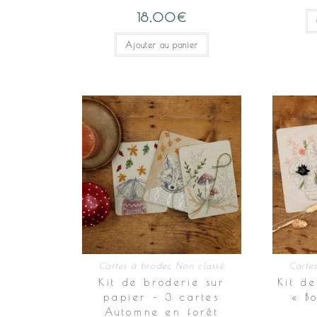
18,00
€
Ajouter au panier
Cartes à broder
,
Non classé
Carte
Kit de broderie sur
Kit d
papier – 3 cartes
« B
Automne en forêt