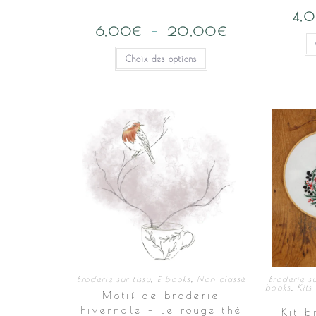
4,
6,00
€
–
20,00
€
Plage
de
prix :
Ce
Choix des options
6,00€
produit
à
a
20,00€
plusieurs
variations.
Les
options
peuvent
être
choisies
sur
la
page
du
produit
Broderie sur tissu
,
E-books
,
Non classé
Broderie su
books
,
Kits
Motif de broderie
hivernale – Le rouge thé
Kit b