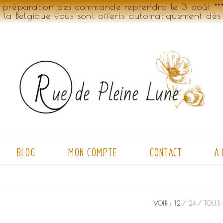
 préparation des commande reprendra le 3 août *** 
t la Belgique vous sont offerts automatiquement dès
BLOG
MON COMPTE
CONTACT
A
VOIR :
12
24
TOUS