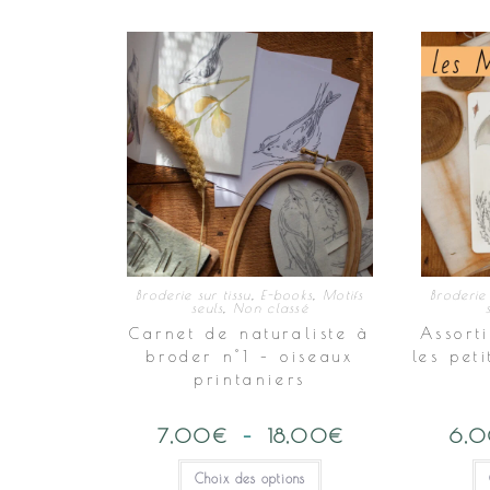
Broderie sur tissu
,
E-books
,
Motifs
Broderie 
seuls
,
Non classé
Carnet de naturaliste à
Assort
broder n°1 – oiseaux
les pet
printaniers
7,00
€
–
18,00
€
Plage
6,
de
prix :
Ce
Choix des options
7,00€
produit