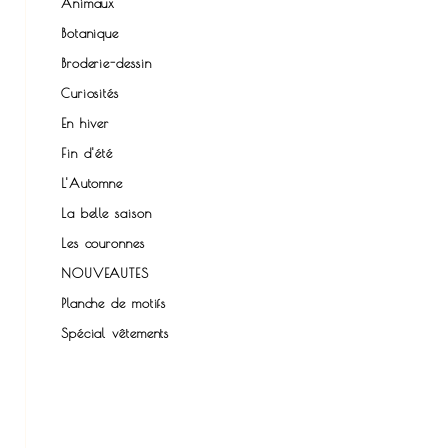
s.
Animaux
Botanique
Broderie-dessin
Curiosités
En hiver
Fin d'été
L'Automne
La belle saison
Les couronnes
NOUVEAUTES
Planche de motifs
Spécial vêtements