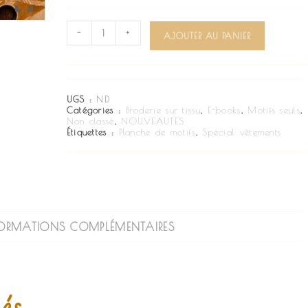
-
+
AJOUTER AU PANIER
UGS :
ND
Catégories :
Broderie sur tissu
,
E-books
,
Motifs seuls
,
Non classé
,
NOUVEAUTES
Étiquettes :
Planche de motifs
,
Spécial vêtements
FORMATIONS COMPLÉMENTAIRES