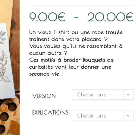
9,00
€
–
20,00
€
Un vieux T-shirt ou une robe trouée
traînent dans votre placard ?
Vous voulez qu’ils ne ressemblent à
aucun autre ?
Ces motifs à broder Bouquets de
curiosités vont leur donner une
seconde vie !
Choisir une
VERSION
option
EXPLICATIONS
Choisir une
option