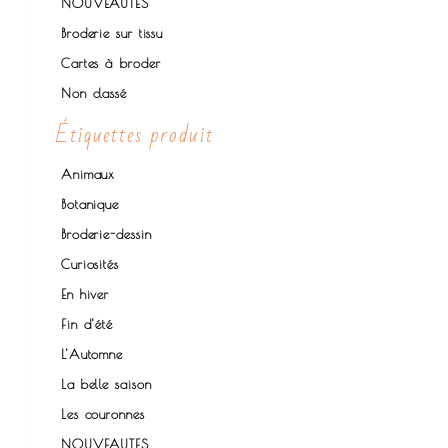
NOUVEAUTES
Broderie sur tissu
Cartes à broder
Non classé
Étiquettes produit
Animaux
Botanique
Broderie-dessin
Curiosités
En hiver
Fin d'été
L'Automne
La belle saison
Les couronnes
NOUVEAUTES