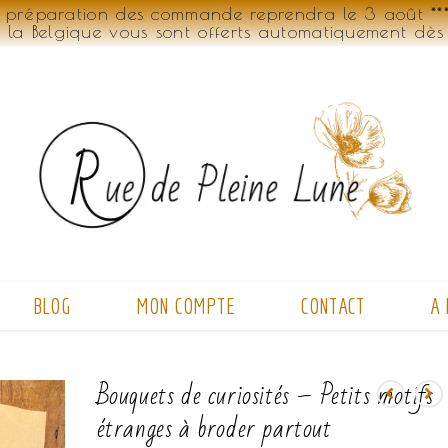
 préparation des commande reprendra le 3 août *** 
t la Belgique vous sont offerts automatiquement dès
BLOG
MON COMPTE
CONTACT
A
Bouquets de curiosités – Petits motifs
étranges à broder partout