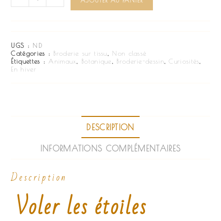
AJOUTER AU PANIER
UGS :
ND
Catégories :
Broderie sur tissu
,
Non classé
Étiquettes :
Animaux
,
Botanique
,
Broderie-dessin
,
Curiosités
,
En hiver
DESCRIPTION
INFORMATIONS COMPLÉMENTAIRES
Description
Voler les étoiles