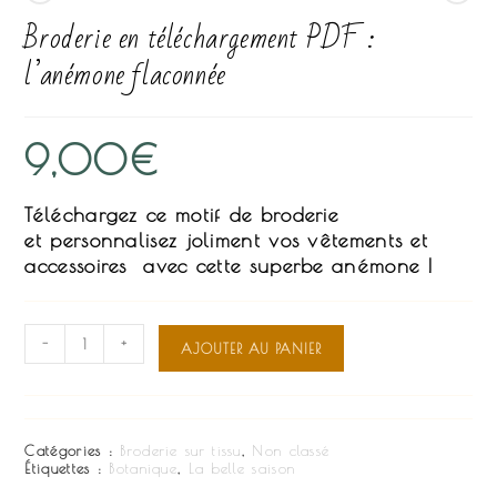
Broderie en téléchargement PDF :
l’anémone flaconnée
9,00
€
Téléchargez ce motif de broderie
et personnalisez joliment vos vêtements et
accessoires avec cette superbe anémone !
quantité
-
+
AJOUTER AU PANIER
de
Broderie
en
téléchargement
PDF
Catégories :
Broderie sur tissu
,
Non classé
:
Étiquettes :
Botanique
,
La belle saison
l'anémone
flaconnée