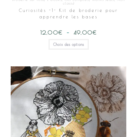
classé
Curiosités -1- Kit de broderie pour
apprendre les bases
12,00
€
–
49,00
€
Plage
de
prix :
Ce
Choix des options
12,00€
produit
à
a
49,00€
plusieurs
variations.
Les
options
peuvent
être
choisies
sur
la
page
du
produit