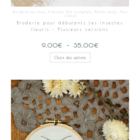
Broderie sur tissu
,
E-books
,
Kits complets
,
Motifs seuls
,
Non
classé
Broderie pour débutants Les insectes
fleuris – Plusieurs versions
9,00
€
–
35,00
€
Plage
de
prix :
Ce
Choix des options
9,00€
produit
à
a
35,00€
plusieurs
variations.
Les
options
peuvent
être
choisies
sur
la
page
du
produit