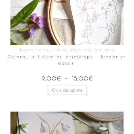
Broderie sur tissu
,
E-books
,
Motifs seuls
,
Non classé
Ostara, le lièvre du printemps – Broderie-
dessin
9,00
€
–
18,00
€
Plage
de
prix :
Ce
Choix des options
9,00€
produit
à
a
18,00€
plusieurs
variations.
Les
options
peuvent
être
choisies
sur
la