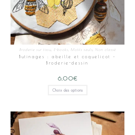
Broderie sur tissu
,
E-books
,
Motifs seuls
,
Non classé
Butinages : abeille et coquelicot –
Broderie-dessin
6,00
€
Ce
Choix des options
produit
a
plusieurs
variations.
Les
options
peuvent
être
choisies
sur
la