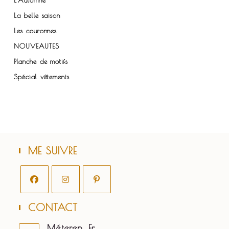
L'Automne
La belle saison
Les couronnes
NOUVEAUTES
Planche de motifs
Spécial vêtements
ME SUIVRE
S’ouvre
S’ouvre
S’ouvre
CONTACT
dans
dans
dans
un
un
un
Méteren, Fr