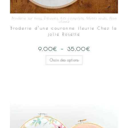
Broderie sur tissu
,
E-books
,
Kits complets
,
Motifs seuls
,
Non
classé
Broderie d’une couronne fleurie Chez la
jolie Rosette
9,00
€
–
35,00
€
Plage
de
prix :
Ce
Choix des options
9,00€
produit
à
a
35,00€
plusieurs
variations.
Les
options
peuvent
être
choisies
sur
la
page
du
produit