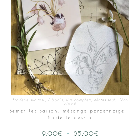
page
du
produit
Broderie sur tissu
,
E-books
,
Kits complets
,
Motifs seuls
,
Non
classé
Semer les saison: mésange perce-neige –
Broderie-dessin
9,00
€
–
35,00
€
Plage
de