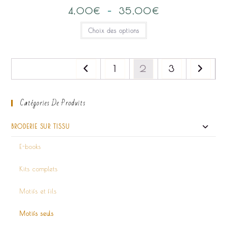
4,00
€
–
35,00
€
Plage
de
prix :
Ce
Choix des options
4,00€
produit
à
a
35,00€
plusieurs
variations.
Les
options
1
2
3
peuvent
être
choisies
sur
Catégories De Produits
la
page
du
produit
BRODERIE SUR TISSU
E-books
Kits complets
Motifs et fils
Motifs seuls