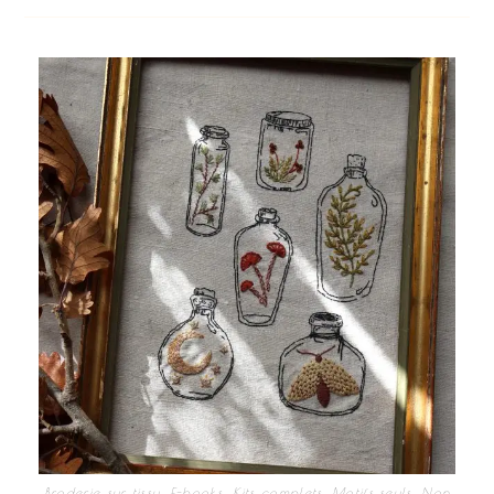
Broderie sur tissu
,
E-books
,
Kits complets
,
Motifs seuls
,
Non