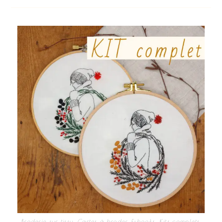
Broderie sur tissu
,
Cartes à broder
,
E-books
,
Kits complets
,