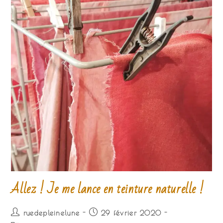
Allez ! Je me lance en teinture naturelle !
Auteur/autrice
Publication
ruedepleinelune
29 février 2020
de
publiée :