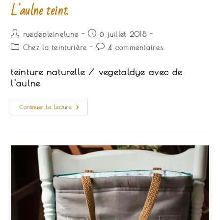
L'aulne teint.
Auteur/autrice
Publication
ruedepleinelune
6 juillet 2018
de
publiée :
Post
Commentaires
Chez la teinturière
4 commentaires
la
category:
de
publication :
la
teinture naturelle / vegetaldye avec de
publication :
l'aulne
L'aulne
Continuer La Lecture
Teint.