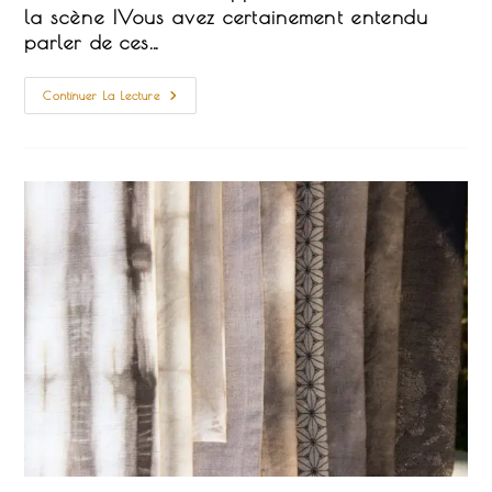
la scène !Vous avez certainement entendu
parler de ces…
C’est
Continuer La Lecture
Quoi,
La
Teinture
Naturelle
?