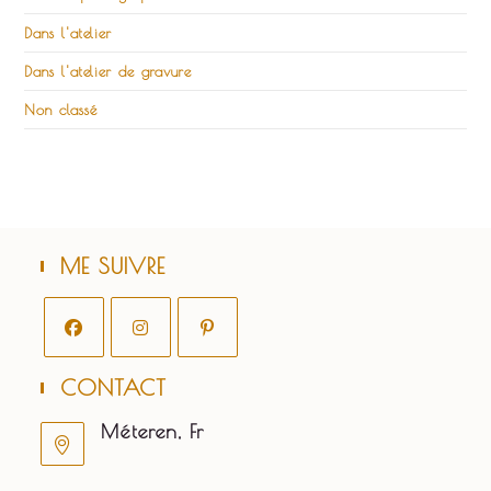
Dans l'atelier
Dans l'atelier de gravure
Non classé
ME SUIVRE
S’ouvre
S’ouvre
S’ouvre
CONTACT
dans
dans
dans
un
un
un
Méteren, Fr
nouvel
nouvel
nouvel
onglet
onglet
onglet