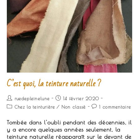
C’est quoi, la teinture naturelle ?
Auteur/autrice
Publication
ruedepleinelune
14 février 2020
de
publiée :
Post
Commentaires
Chez la teinturière
/
Non classé
1 commentaire
la
category:
de
publication :
la
Tombée dans l'oubli pendant des décennies, il
publication :
y a encore quelques années seulement, la
teinture naturelle réapparaît sur le devant de