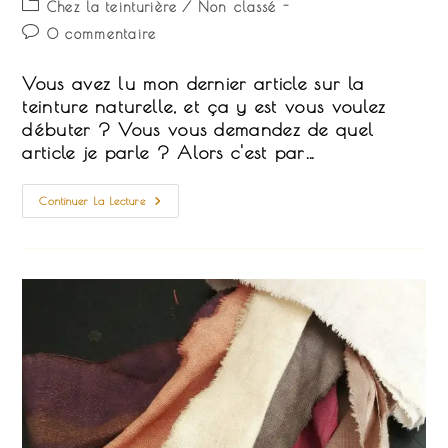
Post
Chez la teinturière
/
Non classé
la
category:
Commentaires
0 commentaire
publication :
de
la
Vous avez lu mon dernier article sur la
publication :
teinture naturelle, et ça y est vous voulez
débuter ? Vous vous demandez de quel
article je parle ? Alors c'est par…
Allez
Continuer La Lecture
!
Je
Me
Lance
En
Teinture
Naturelle
!