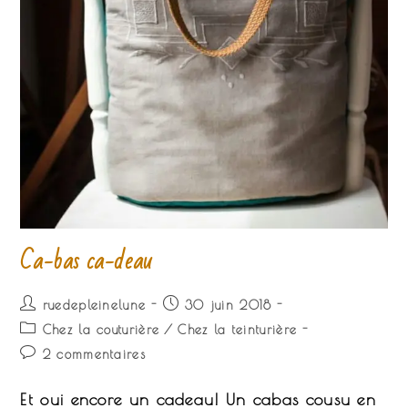
Ca-bas ca-deau
Auteur/autrice
Publication
ruedepleinelune
30 juin 2018
de
publiée :
Post
Chez la couturière
/
Chez la teinturière
la
category:
Commentaires
2 commentaires
publication :
de
la
Et oui encore un cadeau! Un cabas cousu en