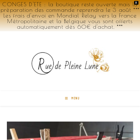
CONGES D'ETE : la boutique reste ouverte mais la
X
préparation des commande reprendra le 3 août ***
Les frais d'envoi en Mondial Relay vers la France
Métropolitaine et la Belgique vous sont offerts
automatiquement dès 60€ d'achat. ***
Skip
to
content
MENU