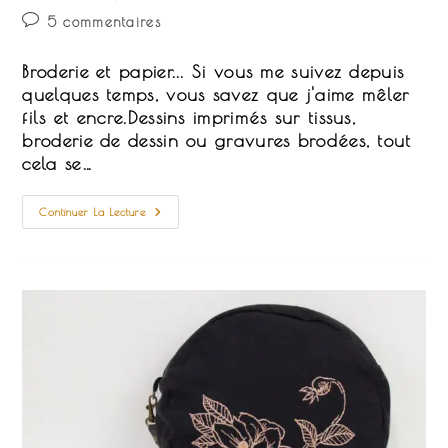
publication :
Commentaires
5 commentaires
de
la
Broderie et papier... Si vous me suivez depuis
publication :
quelques temps, vous savez que j'aime mêler
fils et encre.Dessins imprimés sur tissus,
broderie de dessin ou gravures brodées, tout
cela se…
DIY
Continuer La Lecture
Gratuit
:
Une
Carte
Illustrée
À
Broder
!