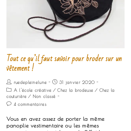
Tout ce qu’il faut savoir pour broder sur un
vêtement !
Auteur/autrice
Publication
ruedepleinelune
31 janvier 2020
de
publiée :
Post
A l'école créative
/
Chez la brodeuse
/
Chez la
la
category:
couturière
/
Non classé
publication :
Commentaires
4 commentaires
de
la
Vous en avez assez de porter la même
publication :
panoplie vestimentaire ou les mêmes