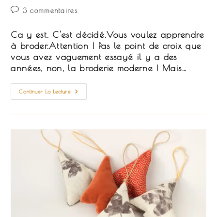
la
category:
Commentaires
3 commentaires
publication :
de
la
Ca y est. C'est décidé.Vous voulez apprendre
publication :
à broder.Attention ! Pas le point de croix que
vous avez vaguement essayé il y a des
années, non, la broderie moderne ! Mais…
Le
Continuer La Lecture
Matériel
Idéal
D'un
Débutant
En
Broderie