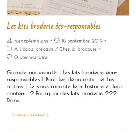
Les kits broderie éco-responsables
Auteur/autrice
Publication
ruedepleinelune
18 septembre 2019
de
publiée :
Post
A l'école créative
/
Chez la brodeuse
la
category:
Commentaires
0 commentaire
publication :
de
la
Grande nouveauté : les kits broderie éco-
publication :
responsables ! Pour les débutants... et les
autres ! Je vous raconte leur histoire et leur
contenu ? Pourquoi des kits broderie ???
Dans…
Les
Continuer La Lecture
Kits
Broderie
Éco-
Responsables