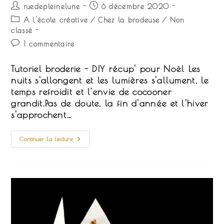
Auteur/autrice
Publication
ruedepleinelune
6 décembre 2020
de
publiée :
Post
A l'école créative
/
Chez la brodeuse
/
Non
la
category:
classé
publication :
Commentaires
1 commentaire
de
la
Tutoriel broderie - DIY récup' pour Noël Les
publication :
nuits s'allongent et les lumières s'allument, le
temps refroidit et l'envie de cocooner
grandit.Pas de doute, la fin d'année et l'hiver
s'approchent…
Un
Continuer La Lecture
DIY
Broderie
Spécial
Noël
:
Les
Étiquettes
Cadeaux
Récup’
!