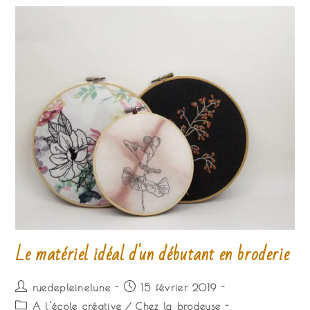
Le matériel idéal d'un débutant en broderie
Auteur/autrice
Publication
ruedepleinelune
15 février 2019
de
publiée :
Post
A l'école créative
/
Chez la brodeuse