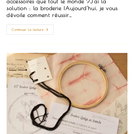
accessoires que tout le monde ?J'ai la
solution : la broderie !Aujourd'hui, je vous
dévoile comment réussir…
Tout
Continuer La Lecture
Ce
Qu’il
Faut
Savoir
Pour
Broder
Sur
Un
Vêtement
!