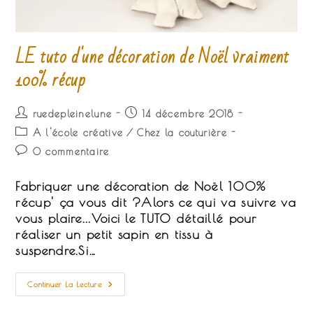
LE tuto d'une décoration de Noël vraiment
100% récup
Auteur/autrice
Publication
ruedepleinelune
14 décembre 2018
de
publiée :
Post
A l'école créative
/
Chez la couturière
la
category:
Commentaires
0 commentaire
publication :
de
la
Fabriquer une décoration de Noël 100%
publication :
récup' ça vous dit ?Alors ce qui va suivre va
vous plaire...Voici le TUTO détaillé pour
réaliser un petit sapin en tissu à
suspendre.Si…
LE
Continuer La Lecture
Tuto
D'une