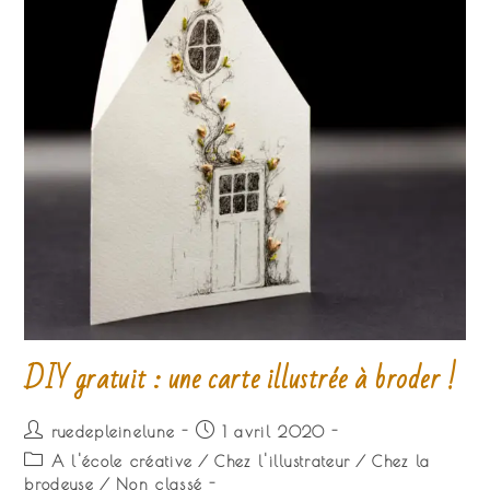
DIY gratuit : une carte illustrée à broder !
Auteur/autrice
Publication
ruedepleinelune
1 avril 2020
de
publiée :
Post
A l'école créative
/
Chez l'illustrateur
/
Chez la
la
category:
brodeuse
/
Non classé