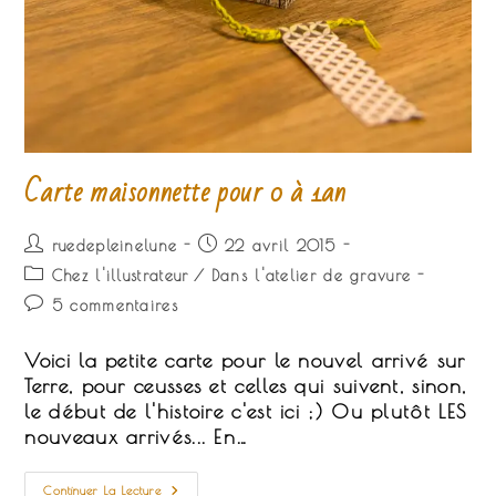
Carte maisonnette pour 0 à 1an
Auteur/autrice
Publication
ruedepleinelune
22 avril 2015
de
publiée :
Post
Chez l'illustrateur
/
Dans l'atelier de gravure
la
category:
Commentaires
5 commentaires
publication :
de
la
Voici la petite carte pour le nouvel arrivé sur
publication :
Terre, pour ceusses et celles qui suivent, sinon,
le début de l'histoire c'est ici ;) Ou plutôt LES
nouveaux arrivés... En…
Carte
Continuer La Lecture