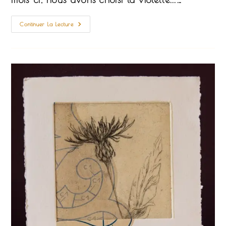
La
Continuer La Lecture
Violette
Épinglée
Dans
Mon
Herbier…