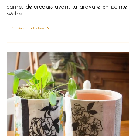
la
carnet de croquis avant la gravure en pointe
publication :
sèche
Et
Continuer La Lecture
Avant
De
Graver?