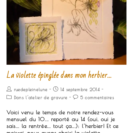
La violette épinglée dans mon herbier…
Auteur/autrice
Publication
ruedepleinelune
14 septembre 2014
de
publiée :
Post
Commentaires
Dans l'atelier de gravure
5 commentaires
la
category:
de
publication :
la
Voici venu le temps de notre rendez-vous
publication :
mensuel du 10... reporté au 14 (oui, oui je
sais... la rentrée... tout ça...): l'herbier! Et ce
mois-ci, nous avons choisi la violette...…