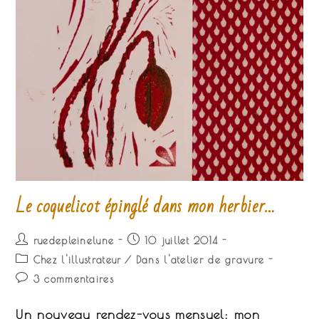
Le coquelicot épinglé dans mon herbier…
Auteur/autrice
Publication
ruedepleinelune
10 juillet 2014
de
publiée :
Post
Chez l'illustrateur
/
Dans l'atelier de gravure
la
category:
Commentaires
3 commentaires
publication :
de
la
Un nouveau rendez-vous mensuel: mon