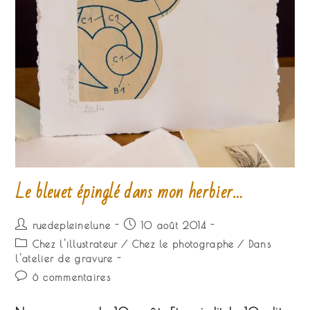
Le bleuet épinglé dans mon herbier…
Auteur/autrice
Publication
ruedepleinelune
10 août 2014
de
publiée :
Post
Chez l'illustrateur
/
Chez le photographe
/
Dans
la
category:
l'atelier de gravure
publication :
Commentaires
6 commentaires
de
la