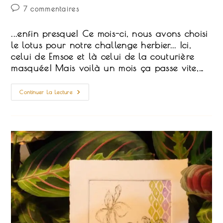
la
category:
Commentaires
7 commentaires
publication :
de
la
...enfin presque! Ce mois-ci, nous avons choisi
publication :
le lotus pour notre challenge herbier... Ici,
celui de Emsoe et là celui de la couturière
masquée! Mais voilà un mois ça passe vite,…
Le
Continuer La Lecture
Lotus
Épinglé
Dans
Mon
Herbier…