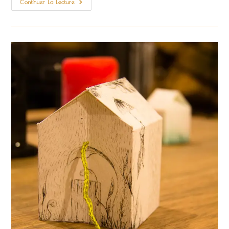
Les
Continuer La Lecture
P'tits
Cache-
Pots
Cadeaux