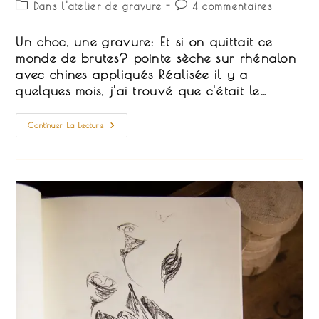
de
publiée :
Post
Commentaires
Dans l'atelier de gravure
4 commentaires
la
category:
de
publication :
la
Un choc, une gravure: Et si on quittait ce
publication :
monde de brutes? pointe sèche sur rhénalon
avec chines appliqués Réalisée il y a
quelques mois, j'ai trouvé que c'était le…
Et
Continuer La Lecture
Si
On
Quittait
Ce
Monde
De
Brutes?