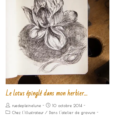
Le lotus épinglé dans mon herbier…
Auteur/autrice
Publication
ruedepleinelune
10 octobre 2014
de
publiée :
Post
Chez l'illustrateur
/
Dans l'atelier de gravure