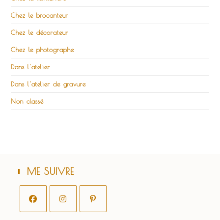
Chez le brocanteur
Chez le décorateur
Chez le photographe
Dans l'atelier
Dans l'atelier de gravure
Non classé
ME SUIVRE
S’ouvre
S’ouvre
S’ouvre