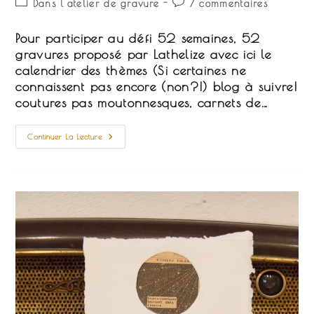
Post
Commentaires
Dans l'atelier de gravure
7 commentaires
la
category:
de
publication :
la
Pour participer au défi 52 semaines, 52
publication :
gravures proposé par Lathelize avec ici le
calendrier des thèmes (Si certaines ne
connaissent pas encore (non?!) blog à suivre!
coutures pas moutonnesques, carnets de…
Gravure
Continuer La Lecture
En
Eaux
Asiatiques