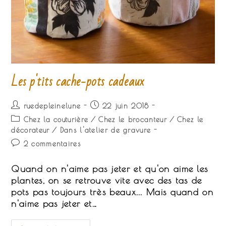
Les p'tits cache-pots cadeaux
Auteur/autrice
Publication
ruedepleinelune
22 juin 2018
de
publiée :
Post
Chez la couturière
/
Chez le brocanteur
/
Chez le
la
category:
décorateur
/
Dans l'atelier de gravure
publication :
Commentaires
2 commentaires
de
la
Quand on n'aime pas jeter et qu'on aime les
publication :
plantes, on se retrouve vite avec des tas de
pots pas toujours très beaux... Mais quand on
n'aime pas jeter et…