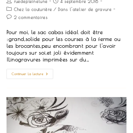
Auteur/autrice
Publication
ruedepleinelune
4 septembre 2018
de
publiée :
Post
Chez la couturière
/
Dans l'atelier de gravure
la
category:
Commentaires
2 commentaires
publication :
de
la
Pour moi, le sac cabas idéal doit être
publication :
:grand,solide pour les courses à la ferme ou
les brocantes,peu encombrant pour l'avoir
toujours sur soi,et joli évidemment
!Linogravures imprimées sur du…
Cabas
Continuer La Lecture
Indispensables