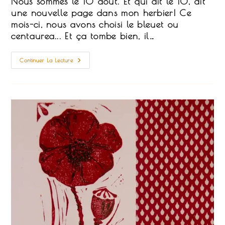
Nous sommes le 10 août. Et qui dit le 10, dit
publication :
une nouvelle page dans mon herbier! Ce
mois-ci, nous avons choisi le bleuet ou
centaurea... Et ça tombe bien, il…
Le
Continuer La Lecture
Bleuet
Épinglé
Dans
Mon
Herbier…