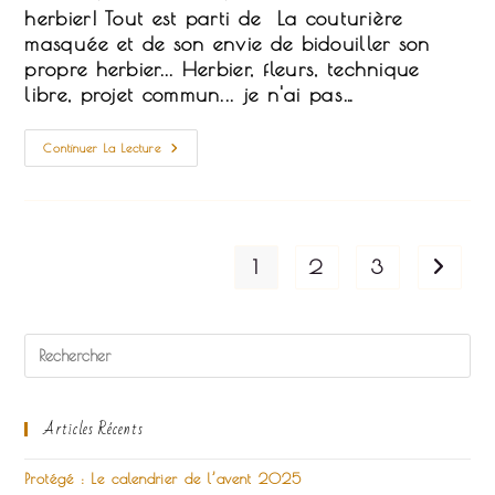
publication :
herbier! Tout est parti de La couturière
masquée et de son envie de bidouiller son
propre herbier... Herbier, fleurs, technique
libre, projet commun... je n'ai pas…
Le
Continuer La Lecture
Coquelicot
Épinglé
Dans
Mon
Herbier…
1
2
3
Aller à
Articles Récents
Protégé : Le calendrier de l’avent 2025