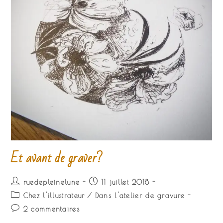
Et avant de graver?
Auteur/autrice
Publication
ruedepleinelune
11 juillet 2018
de
publiée :
Post
Chez l'illustrateur
/
Dans l'atelier de gravure
la
category:
Commentaires
2 commentaires
publication :
de