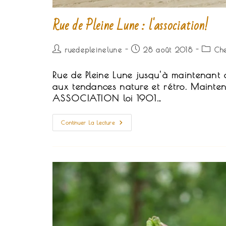
Rue de Pleine Lune : l'association!
Auteur/autrice
Publication
Post
ruedepleinelune
28 août 2018
Che
de
publiée :
catego
la
Rue de Pleine Lune jusqu'à maintenant c
publication :
aux tendances nature et rétro. Maintena
ASSOCIATION loi 1901…
Rue
Continuer La Lecture
De
Pleine
Lune
:
L'association!