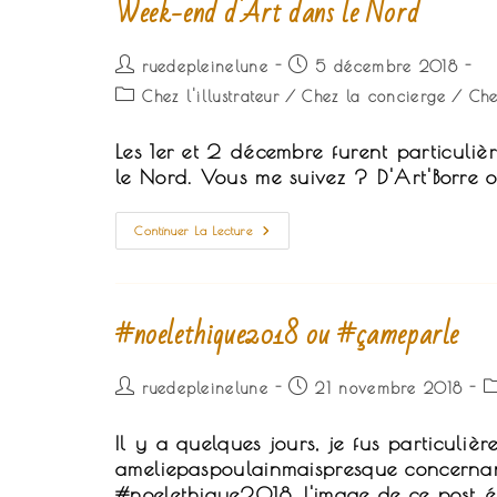
Week-end d'Art dans le Nord
Auteur/autrice
Publication
ruedepleinelune
5 décembre 2018
de
publiée :
Post
Chez l'illustrateur
/
Chez la concierge
/
Che
la
category:
publication :
Les 1er et 2 décembre furent particuliè
le Nord. Vous me suivez ? D'Art'Borre 
Week-
Continuer La Lecture
End
D'Art
Dans
Le
Nord
#noelethique2018 ou #çameparle
Auteur/autrice
Publication
Po
ruedepleinelune
21 novembre 2018
de
publiée :
c
la
Il y a quelques jours, je fus particuliè
publication :
ameliepaspoulainmaispresque concernan
#noelethique2018. L'image de ce post é