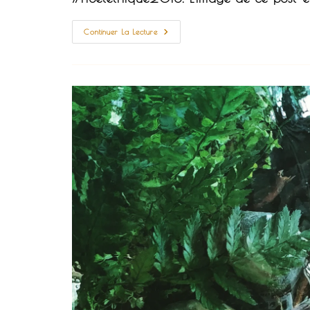
#noelethique2018
Continuer La Lecture
Ou
#çameparle