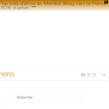
Les frais d'envoi en Mondial Relay vers la France
X
 60€ d'achat. ***
 PROPOS