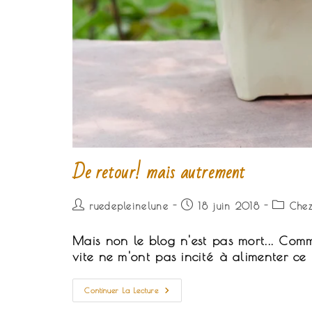
De retour! mais autrement
Auteur/autrice
Publication
Post
ruedepleinelune
18 juin 2018
Chez
de
publiée :
categor
la
Mais non le blog n'est pas mort... Com
publication :
vite ne m'ont pas incité à alimenter ce
De
Continuer La Lecture
Retour!
Mais