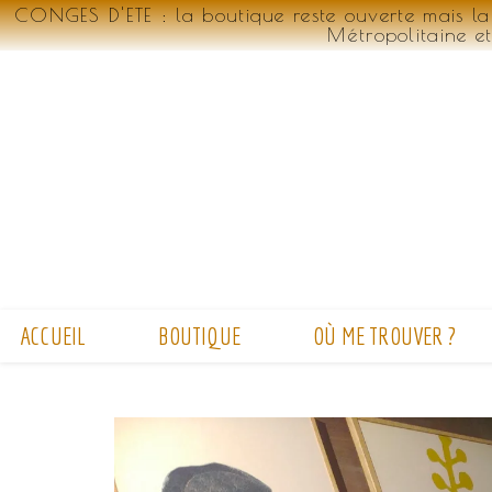
CONGES D'ETE : la boutique reste ouverte mais la
Métropolitaine e
Skip
to
content
ACCUEIL
BOUTIQUE
OÙ ME TROUVER ?