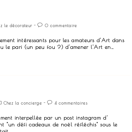
Commentaires
z le décorateur
0 commentaire
de
la
rement intéressants pour les amateurs d'Art dans
publication :
ou le pari (un peu fou ?) d'amener l'Art en…
st
Commentaires
Chez la concierge
4 commentaires
ategory:
de
la
rement interpellée par un post instagram d'
publication :
t "un défi cadeaux de noël réfléchis" sous le
tait…