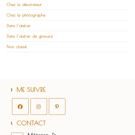
Chez le décorateur
Chez le photographe
Dans l'atelier
Dans l'atelier de gravure
Non classé
ME SUIVRE
S’ouvre
S’ouvre
S’ouvre
CONTACT
dans
dans
dans
un
un
un