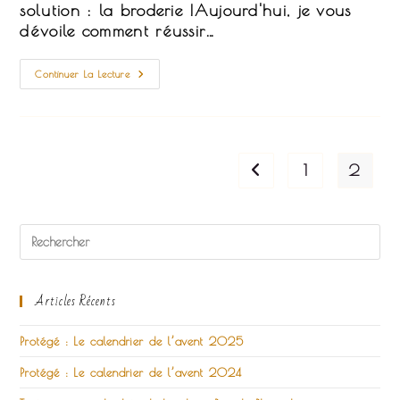
solution : la broderie !Aujourd'hui, je vous
dévoile comment réussir…
Tout
Continuer La Lecture
Ce
Qu’il
Faut
Savoir
Pour
Broder
Sur
1
2
Go to the previous pag
Un
Vêtement
!
Articles Récents
Protégé : Le calendrier de l’avent 2025
Protégé : Le calendrier de l’avent 2024