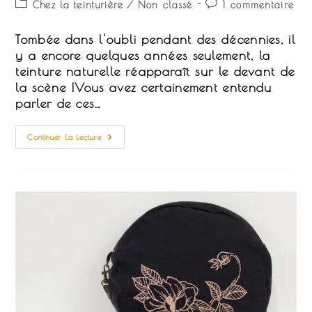
Post
Commentaires
Chez la teinturière
/
Non classé
1 commentaire
la
category:
de
publication :
la
Tombée dans l'oubli pendant des décennies, il
publication :
y a encore quelques années seulement, la
teinture naturelle réapparaît sur le devant de
la scène !Vous avez certainement entendu
parler de ces…
C’est
Continuer La Lecture
Quoi,
La
Teinture
Naturelle
?