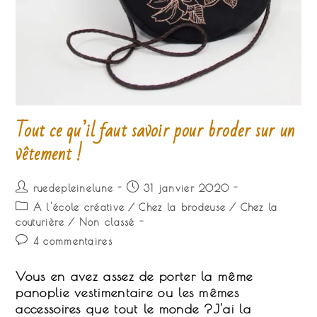
Tout ce qu’il faut savoir pour broder sur un
vêtement !
Auteur/autrice
Publication
ruedepleinelune
31 janvier 2020
de
publiée :
Post
A l'école créative
/
Chez la brodeuse
/
Chez la
la
category:
couturière
/
Non classé
publication :
Commentaires
4 commentaires
de
la
Vous en avez assez de porter la même
publication :
panoplie vestimentaire ou les mêmes
accessoires que tout le monde ?J'ai la